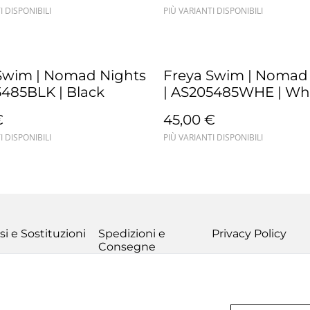
I DISPONIBILI
PIÙ VARIANTI DISPONIBILI
Swim | Nomad Nights
Freya Swim | Nomad
5485BLK | Black
| AS205485WHE | Wh
€
45,00 €
I DISPONIBILI
PIÙ VARIANTI DISPONIBILI
si e Sostituzioni
Spedizioni e
Privacy Policy
Consegne