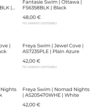
Fantasie Swim | Ottawa |
BLK |
FS6358BLK | Black
48,00 €
PIÙ VARIANTI DISPONIBILI
ove |
Freya Swim | Jewel Cove |
ack
AS7235PLE | Plain Azure
42,00 €
PIÙ VARIANTI DISPONIBILI
 Nights
Freya Swim | Nomad Nights
k
| AS205470WHE | White
42,00 €