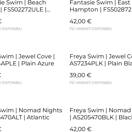
ie Swim | Beach
Fantasie Swim | East
| FS502272ULE |
Hampton | FS502872
arine
Black
€
42,00 €
I DISPONIBILI
PIÙ VARIANTI DISPONIBILI
Swim | Jewel Cove |
Freya Swim | Jewel C
APLE | Plain Azure
AS7234PLK | Plain Bl
€
39,00 €
I DISPONIBILI
PIÙ VARIANTI DISPONIBILI
Swim | Nomad Nights
Freya Swim | Nomad
470ALT | Atlantic
| AS205470BLK | Blac
€
42,00 €