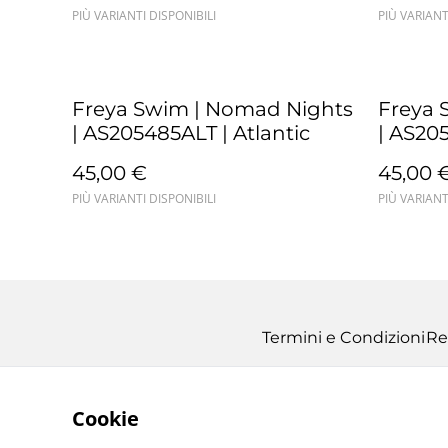
PIÙ VARIANTI DISPONIBILI
PIÙ VARIANT
Freya Swim | Nomad Nights
Freya 
| AS205485ALT | Atlantic
| AS20
45,00 €
45,00 
PIÙ VARIANTI DISPONIBILI
PIÙ VARIANT
Termini e Condizioni
Re
Cookie