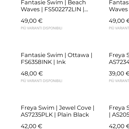
Fantasie Swim | Beach
Fantas
Waves | FS502272LIN |
Waves 
Linen
Ultram
49,00 €
49,00 
PIÙ VARIANTI DISPONIBILI
PIÙ VARIANT
Fantasie Swim | Ottawa |
Freya 
FS6358INK | Ink
AS7234
48,00 €
39,00 
PIÙ VARIANTI DISPONIBILI
PIÙ VARIANT
Freya Swim | Jewel Cove |
Freya 
AS7235PLK | Plain Black
| AS205
42,00 €
42,00 