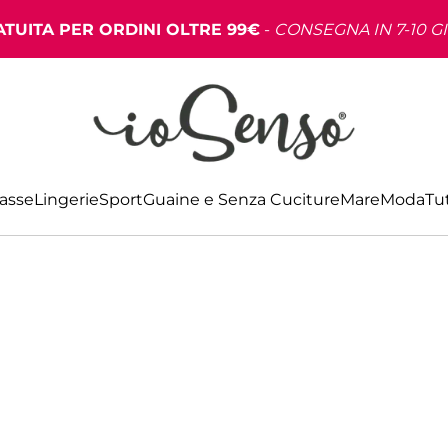
TUITA PER ORDINI OLTRE 99€
-
CONSEGNA IN 7-10 G
Basse
Lingerie
Sport
Guaine e Senza Cuciture
Mare
Moda
Tut