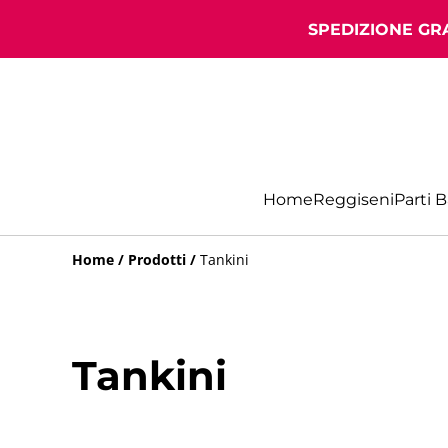
SPEDIZIONE GRA
Home
Reggiseni
Parti 
Home
/
Prodotti
/
Tankini
Tankini