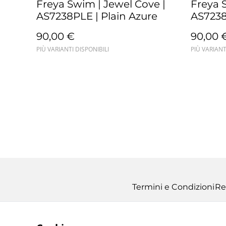
Freya Swim | Jewel Cove |
Freya 
AS7238PLE | Plain Azure
AS7238
90,00 €
90,00 
PIÙ VARIANTI DISPONIBILI
PIÙ VARIANT
Termini e Condizioni
Re