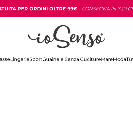
TUITA PER ORDINI OLTRE 99€
-
CONSEGNA IN 7-10 G
Basse
Lingerie
Sport
Guaine e Senza Cuciture
Mare
Moda
Tut