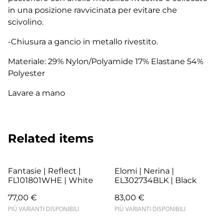
in una posizione ravvicinata per evitare che
scivolino.
-Chiusura a gancio in metallo rivestito.
Materiale: 29% Nylon/Polyamide 17% Elastane 54%
Polyester
Lavare a mano
Related items
Fantasie | Reflect |
Elomi | Nerina |
FL101801WHE | White
EL302734BLK | Black
77,00 €
83,00 €
PIÙ VARIANTI DISPONIBILI
PIÙ VARIANTI DISPONIBILI