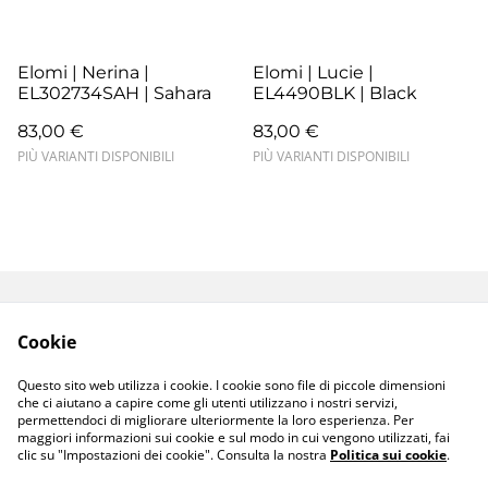
Elomi | Nerina |
Elomi | Lucie |
EL302734SAH | Sahara
EL4490BLK | Black
83,00 €
83,00 €
PIÙ VARIANTI DISPONIBILI
PIÙ VARIANTI DISPONIBILI
Termini e Condizioni
Resi e Sostituzioni
Cookie
Spedizioni e
Privacy Policy
Consegne
Questo sito web utilizza i cookie. I cookie sono file di piccole dimensioni
Cookie Policy
che ci aiutano a capire come gli utenti utilizzano i nostri servizi,
permettendoci di migliorare ulteriormente la loro esperienza. Per
maggiori informazioni sui cookie e sul modo in cui vengono utilizzati, fai
clic su "Impostazioni dei cookie". Consulta la nostra
Politica sui cookie
.