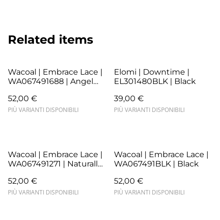
Related items
Wacoal | Embrace Lace |
Elomi | Downtime |
WA067491688 | Angel
EL301480BLK | Black
Wing/Rose Dust
52,00 €
39,00 €
PIÙ VARIANTI DISPONIBILI
PIÙ VARIANTI DISPONIBILI
Wacoal | Embrace Lace |
Wacoal | Embrace Lace |
WA067491271 | Naturally
WA067491BLK | Black
Nude/Ivory
52,00 €
52,00 €
PIÙ VARIANTI DISPONIBILI
PIÙ VARIANTI DISPONIBILI