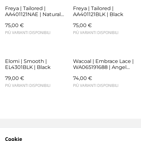
Freya | Tailored |
Freya | Tailored |
AA401121NAE | Natural
AA401121BLK | Black
Beige
75,00 €
75,00 €
PIÙ VARIANTI DISPONIBILI
PIÙ VARIANTI DISPONIBILI
Elomi | Smooth |
Wacoal | Embrace Lace |
EL4301BLK | Black
WA065191688 | Angel
Wing/Rose Dust
79,00 €
74,00 €
PIÙ VARIANTI DISPONIBILI
PIÙ VARIANTI DISPONIBILI
Termini e Condizioni
Resi e Sostituzioni
Cookie