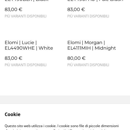
83,00 €
83,00 €
PIÙ VARIANTI DISPONIBILI
PIÙ VARIANTI DISPONIBILI
Elomi | Lucie |
Elomi | Morgan |
EL4490WHE | White
EL4111MIH | Midnight
83,00 €
80,00 €
PIÙ VARIANTI DISPONIBILI
PIÙ VARIANTI DISPONIBILI
Termini e Condizioni
Resi e Sostituzioni
Cookie
Spedizioni e
Privacy Policy
Consegne
Questo sito web utilizza i cookie. I cookie sono file di piccole dimensioni
Cookie Policy