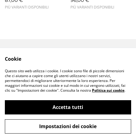
87,00 €
96,00 €
PIÙ VARIANTI DISPONIBILI
PIÙ VARIANTI DISPONIBILI
Termini e Condizioni
Resi e Sostituzioni
Cookie
Spedizioni e
Privacy Policy
Consegne
Questo sito web utilizza i cookie. I cookie sono file di piccole dimensioni
Cookie Policy
che ci aiutano a capire come gli utenti utilizzano i nostri servizi,
permettendoci di migliorare ulteriormente la loro esperienza. Per
maggiori informazioni sui cookie e sul modo in cui vengono utilizzati, fai
clic su "Impostazioni dei cookie". Consulta la nostra
Politica sui cookie
.
Accetta tutti
©
2026
ioSenso
Impostazioni dei cookie
powered by