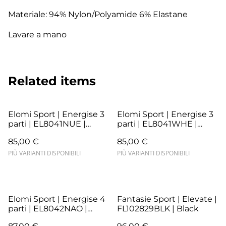
Materiale: 94% Nylon/Polyamide 6% Elastane
Lavare a mano
Related items
Elomi Sport | Energise 3
Elomi Sport | Energise 3
parti | EL8041NUE |
parti | EL8041WHE |
Nude
White
85,00 €
85,00 €
PIÙ VARIANTI DISPONIBILI
PIÙ VARIANTI DISPONIBILI
Elomi Sport | Energise 4
Fantasie Sport | Elevate |
parti | EL8042NAO |
FL102829BLK | Black
Navy Geo