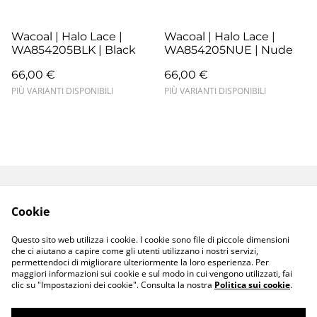
Wacoal | Halo Lace |
Wacoal | Halo Lace |
WA854205BLK | Black
WA854205NUE | Nude
66,00 €
66,00 €
PIÙ VARIANTI DISPONIBILI
PIÙ VARIANTI DISPONIBILI
Termini e Condizioni
Resi e Sostituzioni
Cookie
Spedizioni e
Privacy Policy
Consegne
Questo sito web utilizza i cookie. I cookie sono file di piccole dimensioni
Cookie Policy
che ci aiutano a capire come gli utenti utilizzano i nostri servizi,
permettendoci di migliorare ulteriormente la loro esperienza. Per
maggiori informazioni sui cookie e sul modo in cui vengono utilizzati, fai
clic su "Impostazioni dei cookie". Consulta la nostra
Politica sui cookie
.