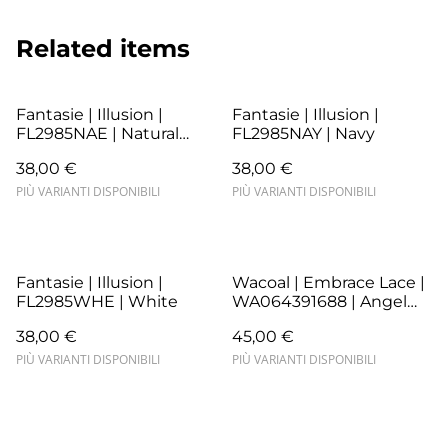
Related items
Fantasie | Illusion |
Fantasie | Illusion |
FL2985NAE | Natural
FL2985NAY | Navy
Beige
38,00 €
38,00 €
PIÙ VARIANTI DISPONIBILI
PIÙ VARIANTI DISPONIBILI
Fantasie | Illusion |
Wacoal | Embrace Lace |
FL2985WHE | White
WA064391688 | Angel
Wing/Rose Dust
38,00 €
45,00 €
PIÙ VARIANTI DISPONIBILI
PIÙ VARIANTI DISPONIBILI