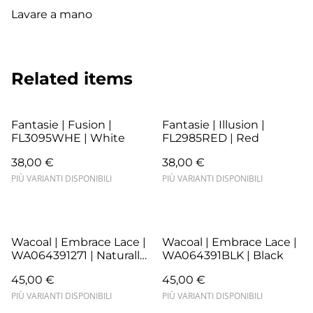
Lavare a mano
Related items
Fantasie | Fusion |
Fantasie | Illusion |
FL3095WHE | White
FL2985RED | Red
38,00 €
38,00 €
PIÙ VARIANTI DISPONIBILI
PIÙ VARIANTI DISPONIBILI
Wacoal | Embrace Lace |
Wacoal | Embrace Lace |
WA064391271 | Naturally
WA064391BLK | Black
Nude/Ivory
45,00 €
45,00 €
PIÙ VARIANTI DISPONIBILI
PIÙ VARIANTI DISPONIBILI