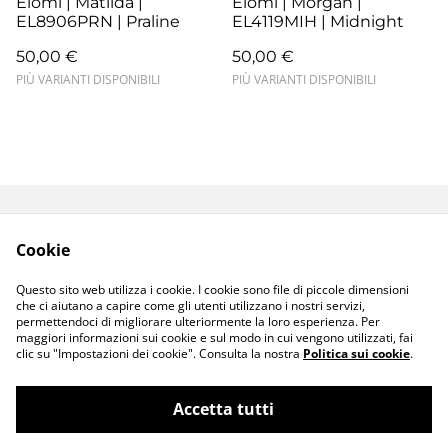
Elomi | Matilda |
Elomi | Morgan |
EL8906PRN | Praline
EL4119MIH | Midnight
50,00 €
50,00 €
PIÙ VARIANTI DISPONIBILI
PIÙ VARIANTI DISPONIBILI
Termini e Condizioni
Resi e Sostituzioni
Cookie
Spedizioni e
Privacy Policy
Consegne
Questo sito web utilizza i cookie. I cookie sono file di piccole dimensioni
Cookie Policy
che ci aiutano a capire come gli utenti utilizzano i nostri servizi,
permettendoci di migliorare ulteriormente la loro esperienza. Per
maggiori informazioni sui cookie e sul modo in cui vengono utilizzati, fai
clic su "Impostazioni dei cookie". Consulta la nostra
Politica sui cookie
.
Accetta tutti
©
2026
ioSenso