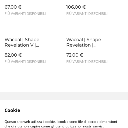
67,00 €
106,00 €
PIÙ VARIANTI DISPONIBILI
PIÙ VARIANTI DISPONIBILI
Wacoal | Shape
Wacoal | Shape
Revelation V |
Revelation |
WA805387BLK | Black
WA809387269 | Praline
82,00 €
72,00 €
PIÙ VARIANTI DISPONIBILI
PIÙ VARIANTI DISPONIBILI
Termini e Condizioni
Resi e Sostituzioni
Cookie
Spedizioni e
Privacy Policy
Consegne
Questo sito web utilizza i cookie. I cookie sono file di piccole dimensioni
Cookie Policy
che ci aiutano a capire come gli utenti utilizzano i nostri servizi,