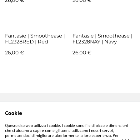
26,00 €
26,00 €
Fantasie | Smoothease |
Fantasie | Smoothease |
FL2328RED | Red
FL2328NAY | Navy
26,00 €
26,00 €
Termini e Condizioni
Resi e Sostituzioni
Cookie
Spedizioni e
Privacy Policy
Consegne
Questo sito web utilizza i cookie. I cookie sono file di piccole dimensioni
Cookie Policy
che ci aiutano a capire come gli utenti utilizzano i nostri servizi,
permettendoci di migliorare ulteriormente la loro esperienza. Per