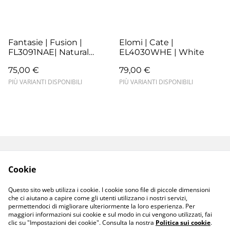
Fantasie | Fusion |
Elomi | Cate |
FL3091NAE| Natural
EL4030WHE | White
Beige
75,00 €
79,00 €
PIÙ VARIANTI DISPONIBILI
PIÙ VARIANTI DISPONIBILI
Termini e Condizioni
Resi e Sostituzioni
Cookie
Spedizioni e
Privacy Policy
Consegne
Questo sito web utilizza i cookie. I cookie sono file di piccole dimensioni
Cookie Policy
che ci aiutano a capire come gli utenti utilizzano i nostri servizi,
permettendoci di migliorare ulteriormente la loro esperienza. Per
maggiori informazioni sui cookie e sul modo in cui vengono utilizzati, fai
clic su "Impostazioni dei cookie". Consulta la nostra
Politica sui cookie
.