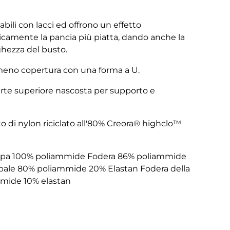
labili con lacci ed offrono un effetto
icamente la pancia più piatta, dando anche la
nghezza del busto.
 meno copertura con una forma a U.
arte superiore nascosta per supporto e
ato di nylon riciclato all'80% Creora® highclo™
coppa 100% poliammide Fodera 86% poliammide
ipale 80% poliammide 20% Elastan Fodera della
mide 10% elastan