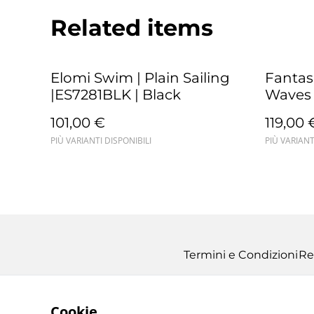
Related items
Elomi Swim | Plain Sailing
Fantas
|ES7281BLK | Black
Waves 
Ultram
101,00 €
119,00 
PIÙ VARIANTI DISPONIBILI
PIÙ VARIANT
Termini e Condizioni
Re
Cookie