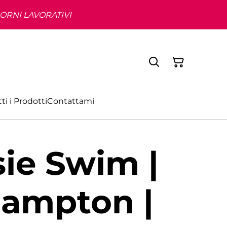
IORNI LAVORATIVI
ti i Prodotti
Contattami
ie Swim |
Hampton |