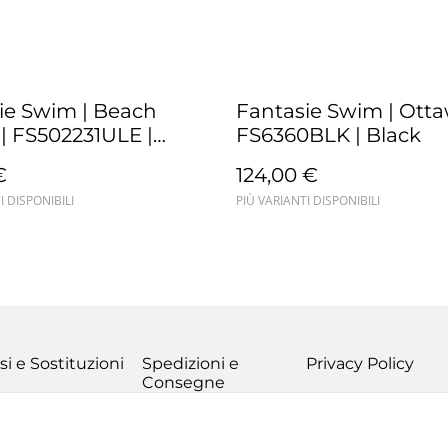
ie Swim | Beach
Fantasie Swim | Otta
| FS502231ULE |
FS6360BLK | Black
arine
€
124,00 €
I DISPONIBILI
PIÙ VARIANTI DISPONIBILI
si e Sostituzioni
Spedizioni e
Privacy Policy
Consegne