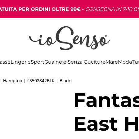
TUITA PER ORDINI OLTRE 99€
-
CONSEGNA IN 7-10 G
Basse
Lingerie
Sport
Guaine e Senza Cuciture
Mare
Moda
Tut
st Hampton | FS502842BLK | Black
Fantas
East 