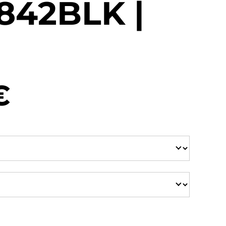
842BLK |
€