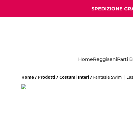
SPEDIZIONE GRA
Home
Reggiseni
Parti 
Home
/
Prodotti
/
Costumi Interi
/
Fantasie Swim | Ea