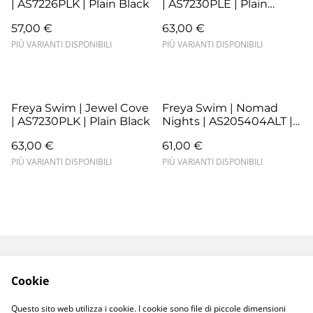
| AS7226PLK | Plain Black
| AS7230PLE | Plain
Azure
57,00 €
63,00 €
PIÙ VARIANTI DISPONIBILI
PIÙ VARIANTI DISPONIBILI
Freya Swim | Jewel Cove
Freya Swim | Nomad
| AS7230PLK | Plain Black
Nights | AS205404ALT |
Atlantic
63,00 €
61,00 €
PIÙ VARIANTI DISPONIBILI
PIÙ VARIANTI DISPONIBILI
Termini e Condizioni
Resi e Sostituzioni
Cookie
Spedizioni e
Privacy Policy
Consegne
Questo sito web utilizza i cookie. I cookie sono file di piccole dimensioni