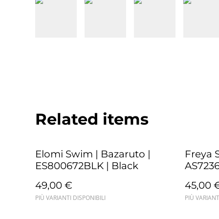
Related items
Elomi Swim | Bazaruto |
Freya 
ES800672BLK | Black
AS7236
49,00 €
45,00 
PIÙ VARIANTI DISPONIBILI
PIÙ VARIANT