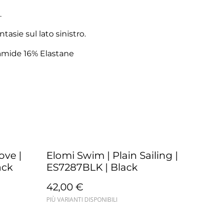
.
asie sul lato sinistro.
amide 16% Elastane
ove |
Elomi Swim | Plain Sailing |
ack
ES7287BLK | Black
42,00 €
PIÙ VARIANTI DISPONIBILI