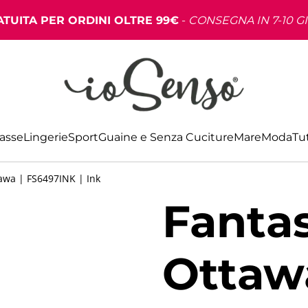
TUITA PER ORDINI OLTRE 99€
-
CONSEGNA IN 7-10 G
Basse
Lingerie
Sport
Guaine e Senza Cuciture
Mare
Moda
Tut
awa | FS6497INK | Ink
Fantas
Ottaw