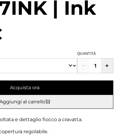
7INK | Ink
€
QUANTITÀ
Acquista ora
Aggiungi al carrello
svoltata e dettaglio fiocco a cravatta.
a copertura regolabile.