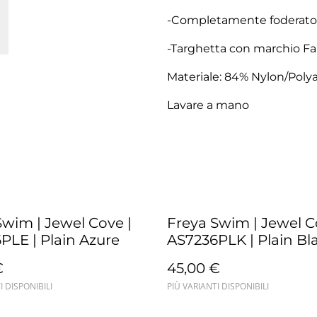
-Completamente foderato
-Targhetta con marchio Fant
Materiale: 84% Nylon/Poly
Lavare a mano
Swim | Jewel Cove |
Freya Swim | Jewel C
PLE | Plain Azure
AS7236PLK | Plain Bl
€
45,00 €
I DISPONIBILI
PIÙ VARIANTI DISPONIBILI