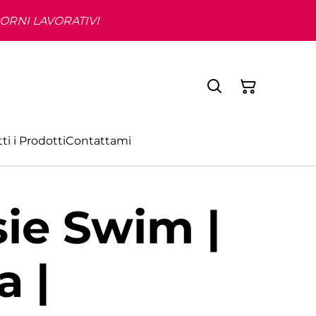
IORNI LAVORATIVI
ti i Prodotti
Contattami
ie Swim |
a |