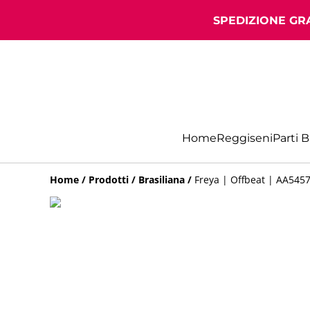
SPEDIZIONE GRA
Home
Reggiseni
Parti 
Home
/
Prodotti
/
Brasiliana
/
Freya | Offbeat | AA545