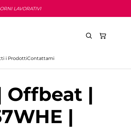
IORNI LAVORATIVI
ti i Prodotti
Contattami
| Offbeat |
7WHE |