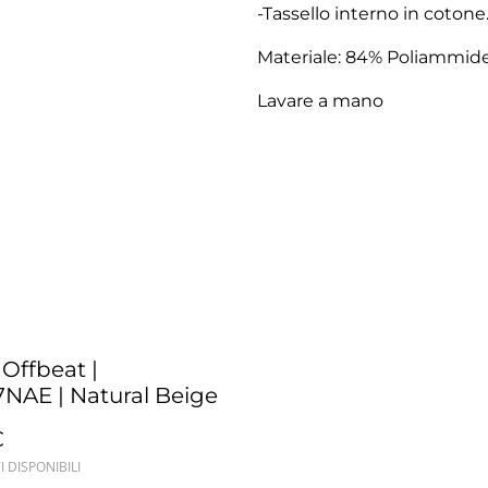
-Tassello interno in cotone
Materiale: 84% Poliammide
Lavare a mano
 Offbeat |
NAE | Natural Beige
€
I DISPONIBILI