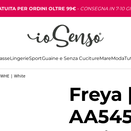
TUITA PER ORDINI OLTRE 99€
-
CONSEGNA IN 7-10 G
Basse
Lingerie
Sport
Guaine e Senza Cuciture
Mare
Moda
Tut
7WHE | White
Freya 
AA545