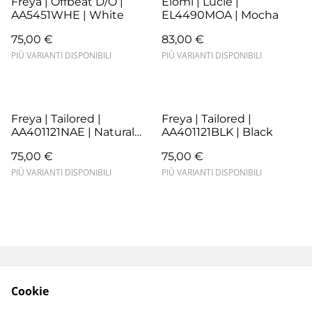
Freya | Offbeat D/O |
Elomi | Lucie |
AA5451WHE | White
EL4490MOA | Mocha
75,00 €
83,00 €
PIÙ VARIANTI DISPONIBILI
PIÙ VARIANTI DISPONIBILI
Freya | Tailored |
Freya | Tailored |
AA401121NAE | Natural
AA401121BLK | Black
Beige
75,00 €
75,00 €
PIÙ VARIANTI DISPONIBILI
PIÙ VARIANTI DISPONIBILI
Termini e Condizioni
Resi e Sostituzioni
Cookie
Spedizioni e
Privacy Policy