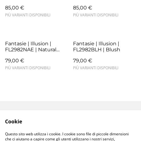
85,00 €
85,00 €
PIÙ VARIANTI DISPONIBILI
PIÙ VARIANTI DISPONIBILI
Fantasie | Illusion |
Fantasie | Illusion |
FL2982NAE | Natural
FL2982BLH | Blush
Beige
79,00 €
79,00 €
PIÙ VARIANTI DISPONIBILI
PIÙ VARIANTI DISPONIBILI
Termini e Condizioni
Resi e Sostituzioni
Cookie
Spedizioni e
Privacy Policy
Consegne
Questo sito web utilizza i cookie. I cookie sono file di piccole dimensioni
Cookie Policy
che ci aiutano a capire come gli utenti utilizzano i nostri servizi,