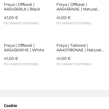
Freya | Offbeat |
Freya | Offbeat |
AA5456BLK | Black
AA5456NAE | Natural
Beige
41,00 €
41,00 €
PIÙ VARIANTI DISPONIBILI
PIÙ VARIANTI DISPONIBILI
Freya | Offbeat |
Freya | Tailored |
AA5456WHE | White
AA401180NAE | Natural
Beige
41,00 €
41,00 €
PIÙ VARIANTI DISPONIBILI
PIÙ VARIANTI DISPONIBILI
Termini e Condizioni
Resi e Sostituzioni
Cookie
Spedizioni e
Privacy Policy