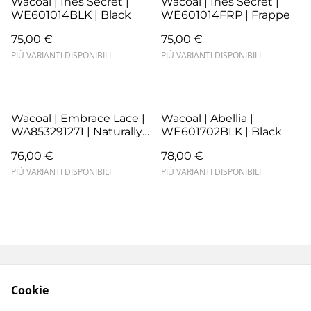
Wacoal | Ines Secret |
Wacoal | Ines Secret |
WE601014BLK | Black
WE601014FRP | Frappe
75,00 €
75,00 €
PIÙ VARIANTI DISPONIBILI
PIÙ VARIANTI DISPONIBILI
Wacoal | Embrace Lace |
Wacoal | Abellia |
WA853291271 | Naturally
WE601702BLK | Black
Nude/Ivory
76,00 €
78,00 €
PIÙ VARIANTI DISPONIBILI
PIÙ VARIANTI DISPONIBILI
Termini e Condizioni
Resi e Sostituzioni
Cookie
Spedizioni e
Privacy Policy