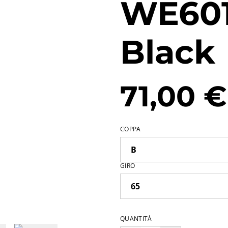
WE601
Black
71,00 €
COPPA
GIRO
QUANTITÀ