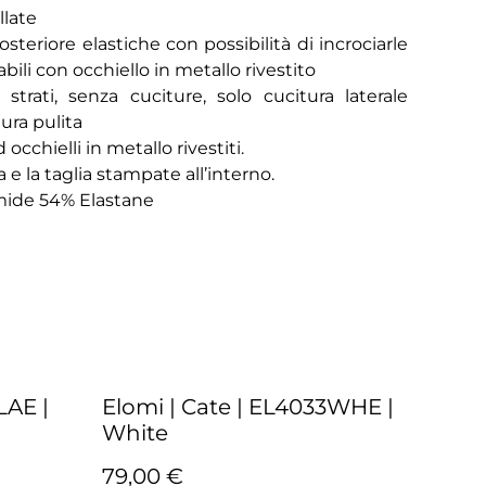
llate
osteriore elastiche con possibilità di incrociarle
abili con occhiello in metallo rivestito
strati, senza cuciture, solo cucitura laterale
ura pulita
occhielli in metallo rivestiti.
 e la taglia stampate all’interno.
mide 54% Elastane
LAE |
Elomi | Cate | EL4033WHE |
White
79,00 €