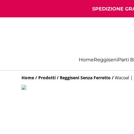
SPEDIZIONE GRA
Home
Reggiseni
Parti 
Home
/
Prodotti
/
Reggiseni Senza Ferretto
/
Wacoal |