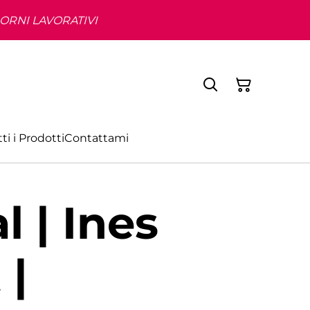
IORNI LAVORATIVI
ti i Prodotti
Contattami
 | Ines
 |