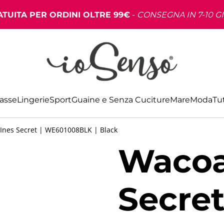
TUITA PER ORDINI OLTRE 99€
-
CONSEGNA IN 7-10 G
Basse
Lingerie
Sport
Guaine e Senza Cuciture
Mare
Moda
Tut
 Ines Secret | WE601008BLK | Black
Wacoal
Secret